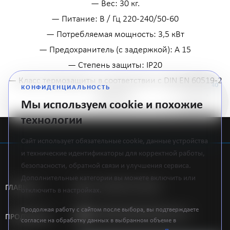
— Вес: 30 кг.
— Питание: В / Гц 220-240/50-60
— Потребляемая мощность: 3,5 кВт
— Предохранитель (с задержкой): A 15
— Степень защиты: IP20
— Класс термозащиты в соответствии с DIN EN 60519-2
КОНФИДЕНЦИАЛЬНОСТЬ
(класс 0).
Мы используем cookie и похожие
технологии
Сайт использует обязательные cookie, данные устройства
и технические идентификаторы для корректной работы,
безопасности, обратной связи и улучшения сервиса.
Дополнительные категории вы можете включить или
+375 (44) 751-58-81
ГЛАВНАЯ
отключить в настройках.
Продолжая работу с сайтом после выбора, вы подтверждаете
INFO@AMANNGIRRBACH.BY
ПРОДУКЦИЯ
согласие на обработку данных в выбранном объеме в