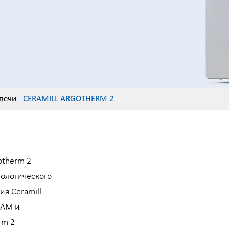
печи
-
CERAMILL ARGOTHERM 2
otherm 2
нологического
ия Ceramill
CAM и
rm 2