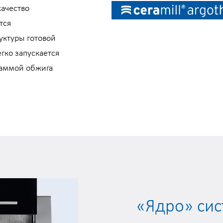
ачество
тся
уктуры готовой
егко запускается
раммой обжига
«Ядро» сис