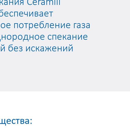
кания Ceramill
обеспечивает
е потребление газа
днородное спекание
й без искажений
щества: