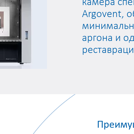
камера спе
Argovent, 
минимально
аргона и о
реставраци
Преиму